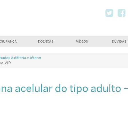
Twi
EGURANÇA
DOENÇAS
VÍDEOS
DÚVIDAS
adas à difteria e tétano
Tpa-VIP
na acelular do tipo adulto 