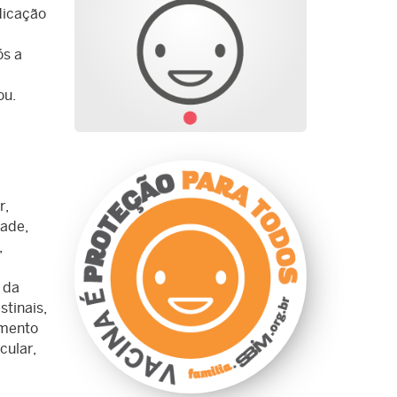
dicação
ós a
ou.
r,
dade,
,
 da
stinais,
umento
cular,