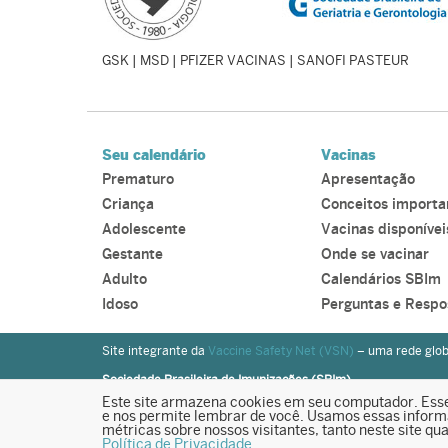
GSK | MSD | PFIZER VACINAS | SANOFI PASTEUR
Seu calendário
Vacinas
Prematuro
Apresentação
Criança
Conceitos importa
Adolescente
Vacinas disponívei
Gestante
Onde se vacinar
Adulto
Calendários SBIm
Idoso
Perguntas e Respo
Site integrante da
Vaccine Safety Net (VSN)
– uma rede glob
Sociedade Brasileira de Imunizações (SBIm)
Rua Luís Coelho 308 / 5º andar, Cj 54 – CEP: 01309-902 – São
Este site armazena cookies em seu computador. Esse
sbim@sbim.org.br
e nos permite lembrar de você. Usamos essas informa
métricas sobre nossos visitantes, tanto neste site q
sbim.org.br
Política de Privacidade
.