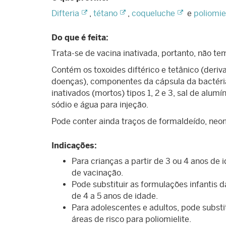
Difteria
,
tétano
,
coqueluche
e
poliomie
Do que é feita:
Trata-se de vacina inativada, portanto, não t
Contém os toxoides diftérico e tetânico (deri
doenças), componentes da cápsula da bactéri
inativados (mortos) tipos 1, 2 e 3, sal de alum
sódio e água para injeção.
Pode conter ainda traços de formaldeído, neom
Indicações:
Para crianças a partir de 3 ou 4 anos de
de vacinação.
Pode substituir as formulações infantis 
de 4 a 5 anos de idade.
Para adolescentes e adultos, pode substit
áreas de risco para poliomielite.