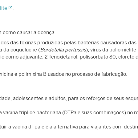
lite
.
em como causar a doença.
vados das toxinas produzidas pelas bactérias causadoras das
a da coqueluche (
Bordetella pertussis
), vírus da poliomielite
ínio como adjuvante, 2-fenoxietanol, polissorbato 80, cloreto 
icina e polimixina B usados no processo de fabricação.
 idade, adolescentes e adultos, para os reforços de seus esq
da vacina tríplice bacteriana (DTPa e suas combinações) no r
uir a vacina dTpa e é a alternativa para viajantes com desti