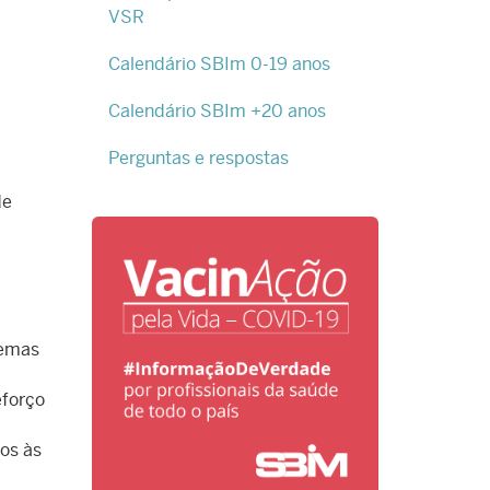
VSR
Calendário SBIm 0-19 anos
Calendário SBIm +20 anos
Perguntas e respostas
de
uemas
eforço
nos às