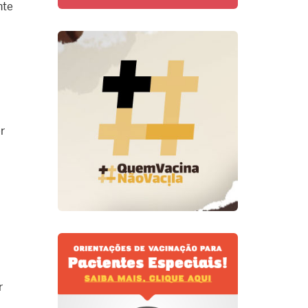
nte
r
r