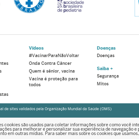
Vídeos
Doenças
#VacinarParaNãoVoltar
Doenças
ntes
Onda Contra Câncer
Saiba +
s
Quem é sênior, vacina
Segurança
Vacina é proteção para
Mitos
todos
stas
al de sites validados pela Organização Mundial da Saúde (OMS)
 Paulo – SP | Tel: 11 3255-5674 – Fax: 11 3255-9659
s cookies são usados para coletar informações sobre como você int
ções para melhorar e personalizar sua experiência de navegação e p
uanto em outras mídias. Para saber mais sobre os cookies que usamos