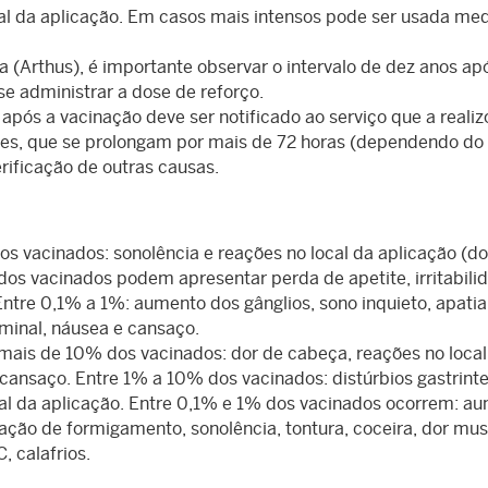
cal da aplicação. Em casos mais intensos pode ser usada me
a (Arthus), é importante observar o intervalo de dez anos ap
se administrar a dose de reforço.
pós a vacinação deve ser notificado ao serviço que a realiz
tes, que se prolongam por mais de 72 horas (dependendo do
rificação de outras causas.
 vacinados: sonolência e reações no local da aplicação (do
os vacinados podem apresentar perda de apetite, irritabili
ntre 0,1% a 1%: aumento dos gânglios, sono inquieto, apatia
ominal, náusea e cansaço.
ais de 10% dos vacinados: dor de cabeça, reações no local
 cansaço. Entre 1% a 10% dos vacinados: distúrbios gastrinte
al da aplicação. Entre 0,1% e 1% dos vacinados ocorrem: a
sação de formigamento, sonolência, tontura, coceira, dor mus
, calafrios.