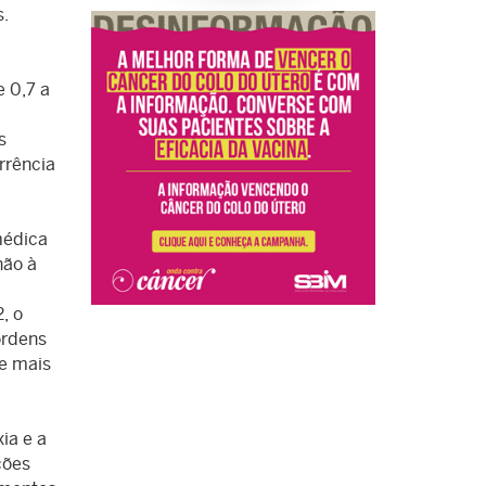
s.
 0,7 a
s
rrência
médica
não à
, o
ordens
de mais
ia e a
ções