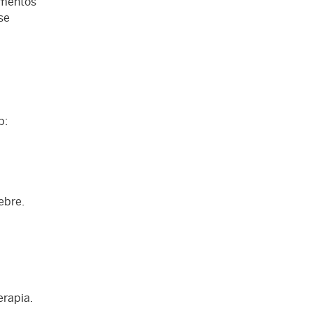
imentos
se
b:
ebre.
rapia.