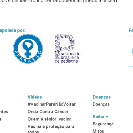
dos e células-tronco hematopoiéticas (medula óssea).
apoiada por:
F
Vídeos
Doenças
#VacinarParaNãoVoltar
Doenças
ntes
Onda Contra Câncer
Saiba +
s
Quem é sênior, vacina
Segurança
Vacina é proteção para
Mitos
todos