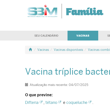
Família
VACINAS
SEU CALENDÁRIO
S
Vacinas
Vacinas disponíveis
Vacinas combin
Vacina tríplice bacte
Detalhes
Atualização mais recente: 04/07/2025
O que previne:
Difteria
,
tétano
e
coqueluche
.