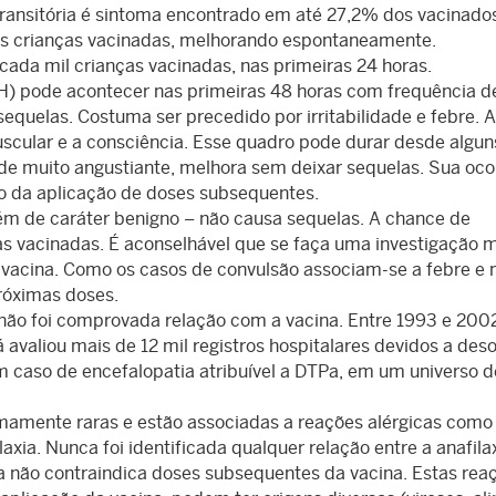
transitória é sintoma encontrado em até 27,2% dos vacinado
 crianças vacinadas, melhorando espontaneamente.
 cada mil crianças vacinadas, nas primeiras 24 horas.
H) pode acontecer nas primeiras 48 horas com frequência de
sequelas. Costuma ser precedido por irritabilidade e febre. A
uscular e a consciência. Esse quadro pode durar desde algun
de muito angustiante, melhora sem deixar sequelas. Sua oco
o da aplicação de doses subsequentes.
ém de caráter benigno – não causa sequelas. A chance de
ças vacinadas. É aconselhável que se faça uma investigação 
la vacina. Como os casos de convulsão associam-se a febre e 
róximas doses.
 não foi comprovada relação com a vacina. Entre 1993 e 2002
 avaliou mais de 12 mil registros hospitalares devidos a des
m caso de encefalopatia atribuível a DTPa, em um universo 
mamente raras e estão associadas a reações alérgicas como
laxia. Nunca foi identificada qualquer relação entre a anafilax
 não contraindica doses subsequentes da vacina. Estas rea