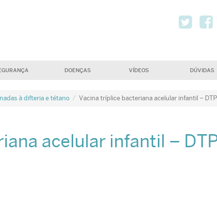
Twi
EGURANÇA
DOENÇAS
VÍDEOS
DÚVIDAS
adas à difteria e tétano
Vacina tríplice bacteriana acelular infantil – DT
riana acelular infantil – DT