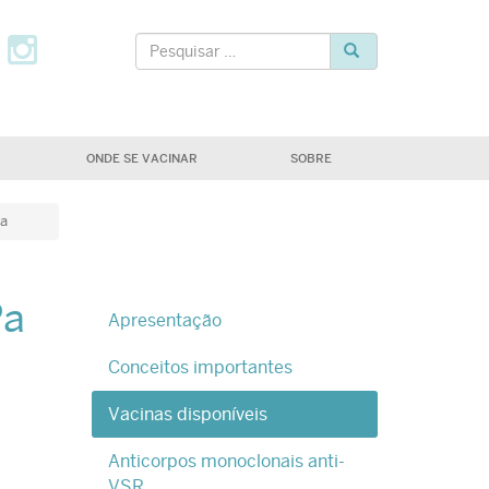
tter
Facebook
Instagram
Pesquisar
Pesquisar
ONDE SE VACINAR
SOBRE
Pa
Pa
Apresentação
Conceitos importantes
Vacinas disponíveis
Anticorpos monoclonais anti-
VSR