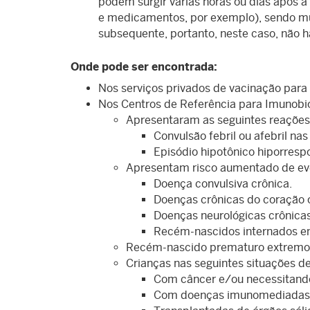
podem surgir várias horas ou dias após a 
e medicamentos, por exemplo), sendo mu
subsequente, portanto, neste caso, não h
Onde pode ser encontrada:
Nos serviços privados de vacinação para
Nos Centros de Referência para Imunobio
Apresentaram as seguintes reações
Convulsão febril ou afebril na
Episódio hipotônico hiporresp
Apresentam risco aumentado de ev
Doença convulsiva crônica.
Doenças crônicas do coração 
Doenças neurológicas crônicas
Recém-nascidos internados em
Recém-nascido prematuro extremo 
Crianças nas seguintes situações 
Com câncer e/ou necessitando 
Com doenças imunomediadas qu