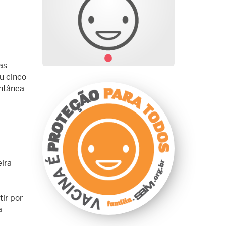
as.
u cinco
ontânea
ira
ir por
a