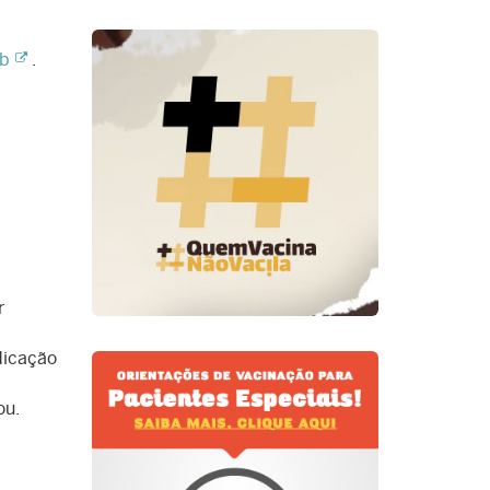
b
.
r
dicação
ou.