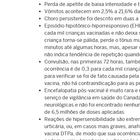
Perda de apetite de baixa intensidade e 
Vômitos acontecem em 2,5% a 21,6% das
Choro persistente foi descrito em duas a
Episódio hipotônico-hiporresponsivo (EH
cada mil crianças vacinadas e não deixa 
criança torna-se pálida, perde o tônus m
minutos até algumas horas, mas, apesar 
não indica tendência de repetição quand
Convulsão, nas primeiras 72 horas, tamb
ocorrência é de 0,3 para cada mil crian
para verificar se foi de fato causada pe
vacina, não há contraindicação para as p
Encefalopatia pós-vacinal é muito rara e
serviço de vigilância em saúde do Canadá
neurológicas e não foi encontrado nenhu
de 6,5 milhões de doses aplicadas.
Reações de hipersensibilidade são extre
urticária, ou, em casos mais graves, anafi
vacina DTPa, de modo que sua ocorrência