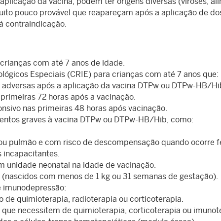
aplicação da vacina, podem ter origens diversas (viroses, al
ito pouco provável que reapareçam após a aplicação de do
á contraindicação.
 crianças com até 7 anos de idade.
lógicos Especiais (CRIE) para crianças com até 7 anos que:
 adversas após a aplicação da vacina DTPw ou DTPw-HB/Hi
s primeiras 72 horas após a vacinação.
onsivo nas primeiras 48 horas após vacinação.
entos graves à vacina DTPw ou DTPw-HB/Hib, como:
ou pulmão e com risco de descompensação quando ocorre f
 incapacitantes.
 unidade neonatal na idade de vacinação.
(nascidos com menos de 1 kg ou 31 semanas de gestação).
de imunodepressão:
de quimioterapia, radioterapia ou corticoterapia.
e necessitem de quimioterapia, corticoterapia ou imunote