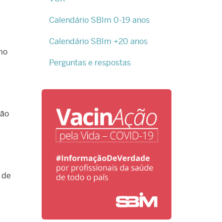
Calendário SBIm 0-19 anos
Calendário SBIm +20 anos
omo
Perguntas e respostas
não
 de