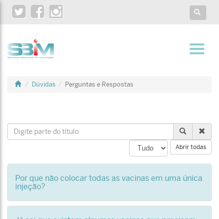
Twitter
Facebook
Instagram
Toggle
search
Toggl
navig
Dúvidas
Perguntas e Respostas
Digite
parte
Abrir todas
do
título
Por que não colocar todas as vacinas em uma única
injeção?