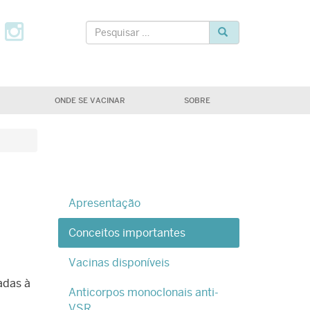
tter
Facebook
Instagram
Pesquisar
Pesquisar
ONDE SE VACINAR
SOBRE
Apresentação
Conceitos importantes
Vacinas disponíveis
adas à
Anticorpos monoclonais anti-
VSR