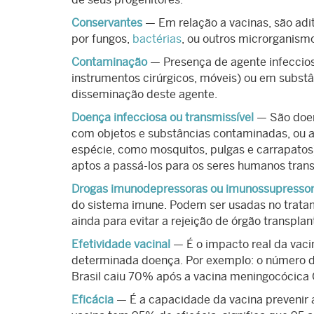
Conservantes
— Em relação a vacinas, são ad
por fungos,
bactérias
, ou outros microrganismo
Contaminação
— Presença de agente infeccioso
instrumentos cirúrgicos, móveis) ou em substân
disseminação deste agente.
Doença infecciosa ou transmissível
— São doenç
com objetos e substâncias contaminadas, ou a
espécie, como mosquitos, pulgas e carrapatos)
aptos a passá-los para os seres humanos tran
Drogas imunodepressoras ou imunossupresso
do sistema imune. Podem ser usadas no trata
ainda para evitar a rejeição de órgão transplan
Efetividade vacinal
— É o impacto real da vaci
determinada doença. Por exemplo: o número d
Brasil caiu 70% após a vacina meningocócica C
Eficácia
— É a capacidade da vacina prevenir 