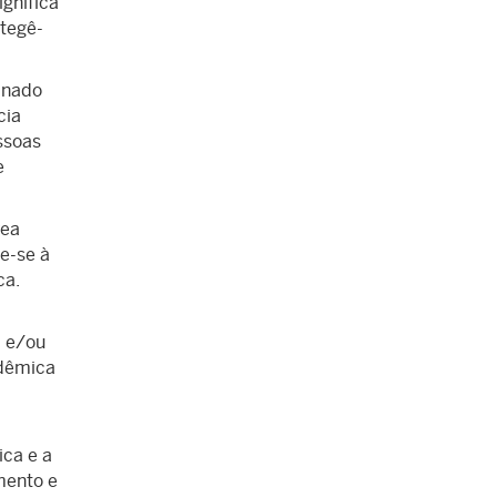
ignifica
tegê-
inado
cia
ssoas
e
rea
e-se à
ca.
 e/ou
idêmica
ica e a
mento e