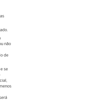
 as
nado.
m
ou não
do de
 e se
-
ial,
 menos
será