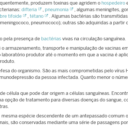
equentemente, produzem toxinas que agridem o
hospedeiro
cterianas:
difteria
,
pneumonia
, algumas meningites, gon
bre tifoide
,
tétano
. Algumas bactérias são transmitidas
meningococo, pneumococo); outras são adquiridas a partir 
o pela presença de
bactérias
vivas na circulação sanguínea.
i o armazenamento, transporte e manipulação de vacinas e
 laboratório produtor até o momento em que a vacina é apli
produto.
defesa do organismo. São as mais comprometidas pelo vírus 
e imunodepressão da pessoa infectada. Quanto menor o núme
de célula que pode dar origem a células sanguíneas. Encont
uma opção de tratamento para diversas doenças do sangue, 
ras.
a mesma espécie descendente de um antepassado comum o
nais, são conservadas mediante uma série de passagens por