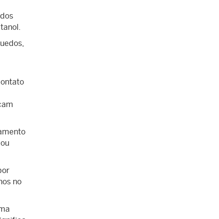
ados
tanol.
quedos,
contato
icam
namento
 ou
por
nos no
uma