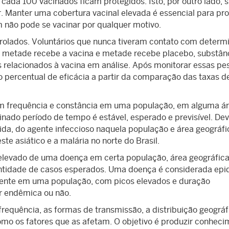
 cada 100 vacinados ficam protegidos. Isto, por outro lado, s
Manter uma cobertura vacinal elevada é essencial para pro
m não pode se vacinar por qualquer motivo.
rolados. Voluntários que nunca tiveram contato com determ
s: metade recebe a vacina e metade recebe placebo, substân
s relacionados à vacina em análise. Após monitorar essas pe
 percentual de eficácia a partir da comparação das taxas d
m frequência e constância em uma população, em alguma á
nado período de tempo é estável, esperado e previsível. Dev
da, do agente infeccioso naquela população e área geográfi
te asiático e a malária no norte do Brasil.
evado de uma doença em certa população, área geográfica
tidade de casos esperados. Uma doença é considerada ep
mente em uma população, com picos elevados e duração
 endêmica ou não.
equência, as formas de transmissão, a distribuição geográf
o os fatores que as afetam. O objetivo é produzir conheci