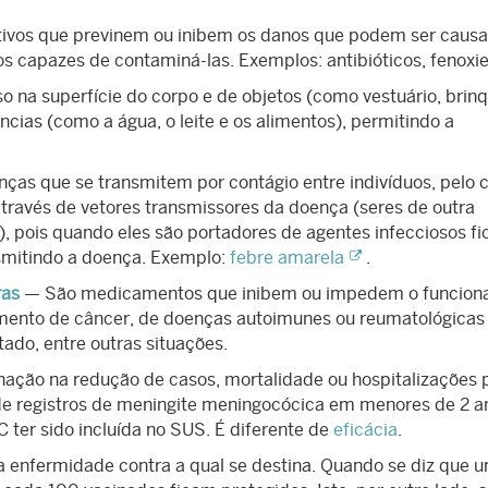
itivos que previnem ou inibem os danos que podem ser caus
s capazes de contaminá-las. Exemplos: antibióticos, fenoxie
 na superfície do corpo e de objetos (como vestuário, brin
cias (como a água, o leite e os alimentos), permitindo a
as que se transmitem por contágio entre indivíduos, pelo 
través de vetores transmissores da doença (seres de outra
, pois quando eles são portadores de agentes infecciosos f
smitindo a doença. Exemplo:
febre amarela
.
ras
— São medicamentos que inibem ou impedem o funcio
mento de câncer, de doenças autoimunes ou reumatológicas
tado, entre outras situações.
nação na redução de casos, mortalidade ou hospitalizações 
e registros de meningite meningocócica em menores de 2 a
 ter sido incluída no SUS. É diferente de
eficácia
.
a enfermidade contra a qual se destina. Quando se diz que 