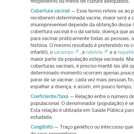
hospedeiros ou meios de cultura adequados.
Cobertura vacinal
— Esse termo refere-se ao p
receberem determinada vacina, maior será a c
imunoprevenível depende da obtenção desse ín
cobertura vacinal é o da varíola, doença que 
para vacinar praticamente todas as pessoas, 
história. O mesmo resultado é pretendido no c
infantil), o
sarampo
, a
rubéola
e a
hepatit
maior parte da população esteja vacinada. Mas
coberturas vacinais, é preciso mantê-las até
determinado momento ocorram apenas poucos 
parar de se vacinar, cada vez mais pessoas fic
espalhar a doença, e assim, em pouco tempo, t
Coeficiente/taxa
— Relação entre o número de
populacional. O denominador (população) é se
Esta relação é utilizada em Saúde Pública par
estudada.
Congênito
— Traço genético ou infeccioso que 
de seus progenitores.