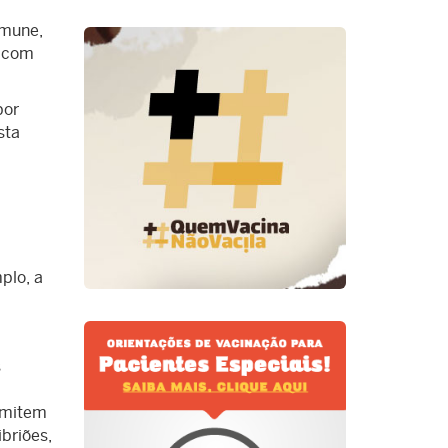
imune,
r com
por
sta
plo, a
s
ermitem
briões,