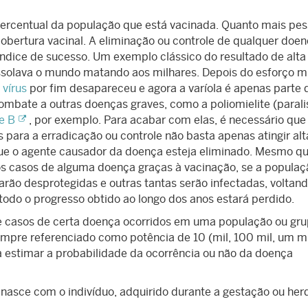
ercentual da população que está vacinada. Quanto mais pe
obertura vacinal. A eliminação ou controle de qualquer doe
dice de sucesso. Um exemplo clássico do resultado de alta
assolava o mundo matando aos milhares. Depois do esforço m
o
vírus
por fim desapareceu e agora a varíola é apenas parte 
ombate a outras doenças graves, como a poliomielite (parali
e B
, por exemplo. Para acabar com elas, é necessário que
 para a erradicação ou controle não basta apenas atingir alt
 que o agente causador da doença esteja eliminado. Mesmo q
casos de alguma doença graças à vacinação, se a populaç
arão desprotegidas e outras tantas serão infectadas, voltand
odo o progresso obtido ao longo dos anos estará perdido.
 casos de certa doença ocorridos em uma população ou gr
mpre referenciado como potência de 10 (mil, 100 mil, um mi
a estimar a probabilidade da ocorrência ou não da doença
nasce com o indivíduo, adquirido durante a gestação ou he