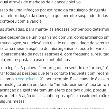
dual através de medidas de alcance coletivo.
ão de uma infecção por extinção da circulação do agente
co de reintrodução da doença, o que permite suspender todas
conteceu com a varíola.
as atenuadas, para mantê-las eficazes por período determi
que descende de um organismo comum, compartilhando u
a imunológico, sua relevância reside na capacidade de serem 
no. Uma mesma espécie de microrganismos pode ter várias
 aparecimento de novas estirpes é, com frequência, resulta
o, em resposta ao uso de antibióticos.
” em inglês. A palavra é empregada no sentido de “proteção”
inar todas as pessoas que têm contato frequente com recém
as, como a
coqueluche
, por exemplo. Esse cuidado é essenc
imunológico ainda em fase de “amadurecimento”, portanto,
vacinação da gestante tem um efeito positivo duplo, porque
os ao feto. A ação desses anticorpos após o nascimento não 
 alguns meses.