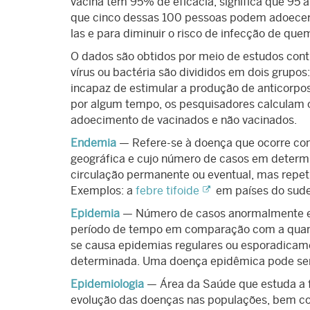
vacina tem 95% de eficácia, significa que 95 a
que cinco dessas 100 pessoas podem adoecer. 
las e para diminuir o risco de infecção de que
O dados são obtidos por meio de estudos cont
vírus ou bactéria são divididos em dois grupo
incapaz de estimular a produção de anticorpo
por algum tempo, os pesquisadores calculam o
adoecimento de vacinados e não vacinados.
Endemia
— Refere-se à doença que ocorre co
geográfica e cujo número de casos em determi
circulação permanente ou eventual, mas repeti
Exemplos: a
febre tifoide
em países do sudes
Epidemia
— Número de casos anormalmente el
período de tempo em comparação com a quan
se causa epidemias regulares ou esporadica
determinada. Uma doença epidêmica pode ser
Epidemiologia
— Área da Saúde que estuda a fr
evolução das doenças nas populações, bem com