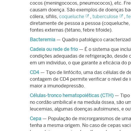
cocos (meningococos, pneumococos), etc. Fr
causam doença. São exemplos de doenças ba
cólera, sífilis,
coqueluche
,
tuberculose
,
fe
diretamente de pessoa a pessoa (coqueluche, 
fontes externas (tétano, febre tifoide).
Bacteremia
— Quadro patológico caracterizad
Cadeia ou rede de frio
— É o sistema que inclu
condições adequadas de refrigeração, desde o
em um indivíduo, o que garante a eficácia do 
CD4
— Tipo de linfócito, uma das células de 
contagem de CD4 permite verificar o nível d
maior a imunodepressão.
Células-tronco hematopoiéticas (CTH)
— Tipo 
no cordão umbilical e na medula óssea, são 
leucemias, algumas doenças autoimunes, e out
Cepa
— População de microrganismos de um
tenha a mesma origem. No caso de cepas vaci