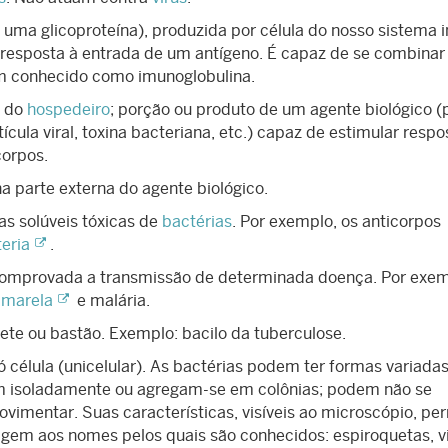
ma glicoproteína), produzida por célula do nosso sistema 
m resposta à entrada de um antígeno. É capaz de se combina
ém conhecido como imunoglobulina.
o do
hospedeiro
; porção ou produto de um agente biológico (
ícula viral, toxina bacteriana, etc.) capaz de estimular respo
corpos.
a parte externa do agente biológico.
s solúveis tóxicas de
bactérias
. Por exemplo, os anticorpos
teria
.
comprovada a transmissão de determinada doença. Por exem
amarela
e malária.
te ou bastão. Exemplo: bacilo da tuberculose.
élula (unicelular). As bactérias podem ter formas variada
rrem isoladamente ou agregam-se em colônias; podem não se
ovimentar. Suas características, visíveis ao microscópio, p
igem aos nomes pelos quais são conhecidos: espiroquetas, vi