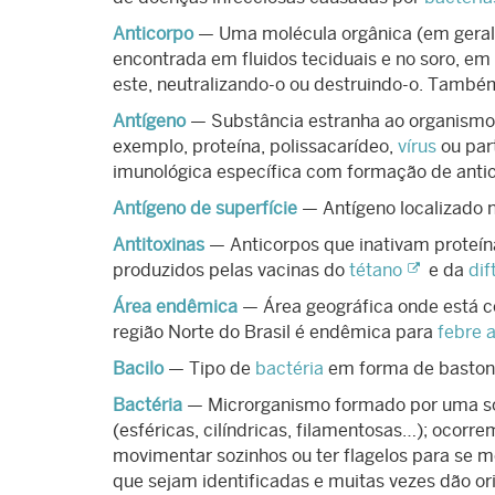
Anticorpo
— Uma molécula orgânica (em geral u
encontrada em fluidos teciduais e no soro, e
este, neutralizando-o ou destruindo-o. Tamb
Antígeno
— Substância estranha ao organism
exemplo, proteína, polissacarídeo,
vírus
ou part
imunológica específica com formação de anti
Antígeno de superfície
— Antígeno localizado n
Antitoxinas
— Anticorpos que inativam proteína
produzidos pelas vacinas do
tétano
e da
dif
Área endêmica
— Área geográfica onde está 
região Norte do Brasil é endêmica para
febre 
Bacilo
— Tipo de
bactéria
em forma de bastone
Bactéria
— Microrganismo formado por uma só c
(esféricas, cilíndricas, filamentosas…); oco
movimentar sozinhos ou ter flagelos para se m
que sejam identificadas e muitas vezes dão or