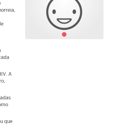
e
orreia,
de
m
cada
HIV. A
ro,
radas
como
u que