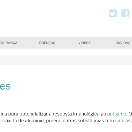
Twi
EGURANÇA
DOENÇAS
VÍDEOS
DÚVIDAS
es
na para potencializar a resposta imunológica ao
antígeno
. O
idróxido de alumínio, porém, outras substâncias têm sido us