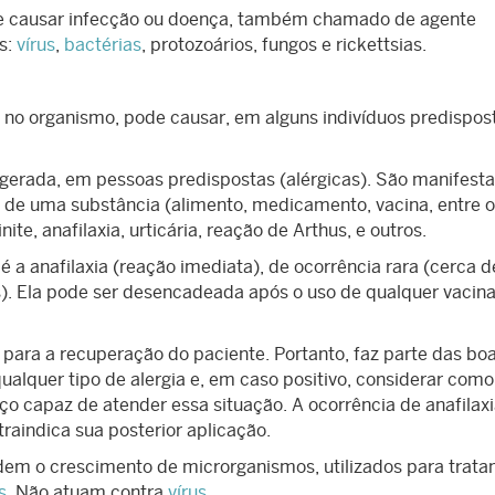
e causar infecção ou doença, também chamado de agente
s:
vírus
,
bactérias
, protozoários, fungos e rickettsias.
 no organismo, pode causar, em alguns indivíduos predispos
erada, em pessoas predispostas (alérgicas). São manifest
 de uma substância (alimento, medicamento, vacina, entre o
e, anafilaxia, urticária, reação de Arthus, e outros.
 a anafilaxia (reação imediata), de ocorrência rara (cerca d
s). Ela pode ser desencadeada após o uso de qualquer vacina
 para a recuperação do paciente. Portanto, faz parte das bo
qualquer tipo de alergia e, em caso positivo, considerar como
o capaz de atender essa situação. A ocorrência de anafilax
raindica sua posterior aplicação.
em o crescimento de microrganismos, utilizados para trat
s
. Não atuam contra
vírus
.