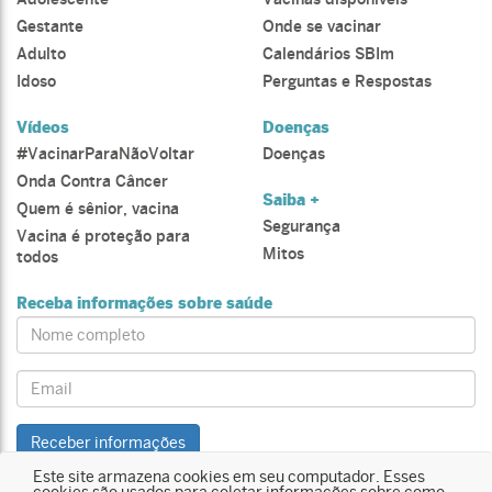
Gestante
Onde se vacinar
Adulto
Calendários SBIm
Idoso
Perguntas e Respostas
Vídeos
Doenças
#VacinarParaNãoVoltar
Doenças
Onda Contra Câncer
Saiba +
Quem é sênior, vacina
Segurança
Vacina é proteção para
Mitos
todos
Receba informações sobre saúde
Name:
Email:
Receber informações
Este site armazena cookies em seu computador. Esses
cookies são usados para coletar informações sobre como