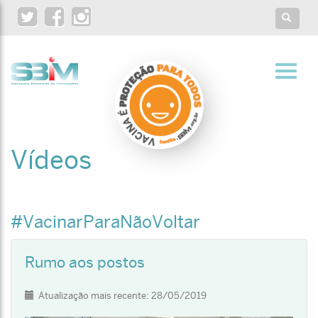
Twitter
Facebook
Instagram
Toggle
search
Toggl
navig
Vídeos
#VacinarParaNãoVoltar
Rumo aos postos
Detalhes
Atualização mais recente: 28/05/2019