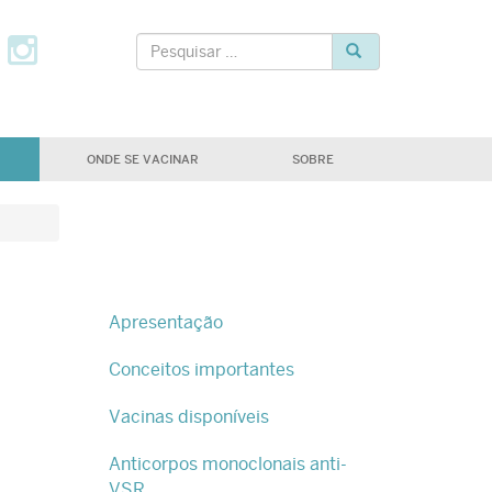
tter
Facebook
Instagram
Pesquisar
Pesquisar
ONDE SE VACINAR
SOBRE
Apresentação
Conceitos importantes
Vacinas disponíveis
Anticorpos monoclonais anti-
VSR