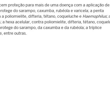
ecem proteção para mais de uma doença com a aplicação d
 protege do sarampo, caxumba, rubéola e varicela; a penta
a poliomielite, difteria, tétano, coqueluche e
Haemophilus
; 
 a hexa acelular, contra poliomielite, difteria, tétano, coquel
e protege do sarampo, da caxumba e da rubéola; a tríplice
e, entre outras.