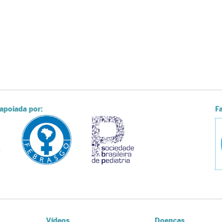
apoiada por:
F
Vídeos
Doenças