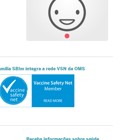
amília SBIm integra a rede VSN da OMS
Receba informações sobre saúde