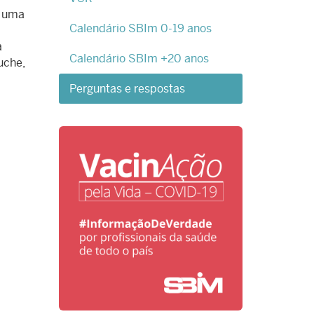
e uma
Calendário SBIm 0-19 anos
a
Calendário SBIm +20 anos
uche,
Perguntas e respostas