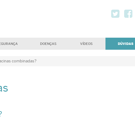
Twi
DÚVIDAS
EGURANÇA
DOENÇAS
VÍDEOS
vacinas combinadas?
as
?