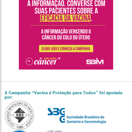
A Campanha “Vacina é Proteção para Todos” foi apoiada
por: