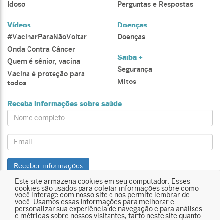
Idoso
Perguntas e Respostas
Vídeos
Doenças
#VacinarParaNãoVoltar
Doenças
Onda Contra Câncer
Saiba +
Quem é sênior, vacina
Segurança
Vacina é proteção para
Mitos
todos
Receba informações sobre saúde
Name:
Email:
Receber informações
Este site armazena cookies em seu computador. Esses
cookies são usados para coletar informações sobre como
Site integrante da
Vaccine Safety Net (VSN)
– uma rede global de sites
você interage com nosso site e nos permite lembrar de
validados pela Organização Mundial da Saúde (OMS)
você. Usamos essas informações para melhorar e
personalizar sua experiência de navegação e para análises
Sociedade Brasileira de Imunizações (SBIm)
e métricas sobre nossos visitantes, tanto neste site quanto