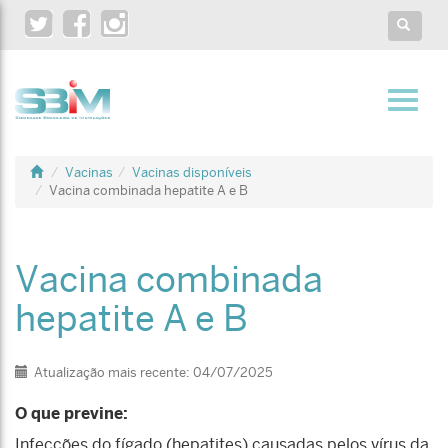
Twitter
Facebook
Instagram
Toggle
search
Toggl
navig
Vacinas
Vacinas disponíveis
Vacina combinada hepatite A e B
Vacina combinada
hepatite A e B
Detalhes
Atualização mais recente: 04/07/2025
O que previne:
Infecções do fígado (hepatites) causadas pelos vírus da