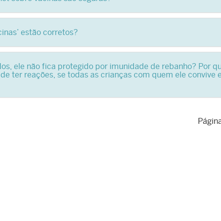
cinas’ estão corretos?
os, ele não fica protegido por imunidade de rebanho? Por qu
o de ter reações, se todas as crianças com quem ele convive 
Página