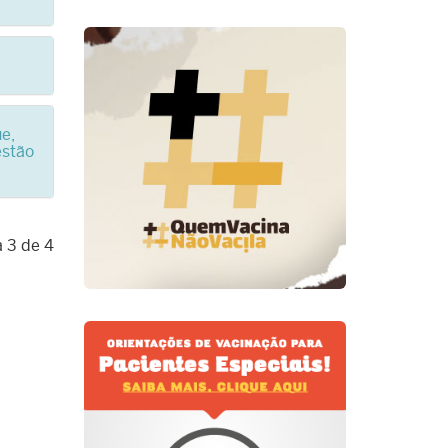
e,
estão
 3 de 4