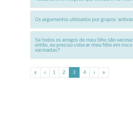
Os argumentos utilizados por grupos ‘antiva
Se todos os amigos de meu filho são vacinad
então, eu preciso colocar meu filho em risc
vacinadas?
«
‹
1
2
3
4
›
»