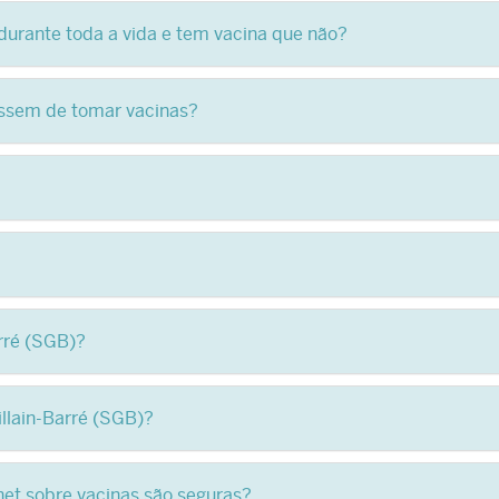
durante toda a vida e tem vacina que não?
assem de tomar vacinas?
rré (SGB)?
llain-Barré (SGB)?
net sobre vacinas são seguras?