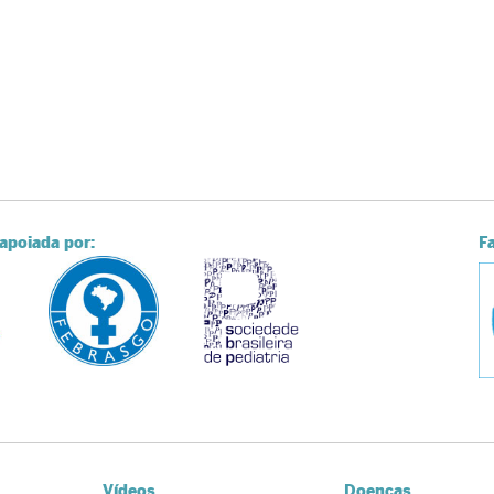
apoiada por:
F
Vídeos
Doenças