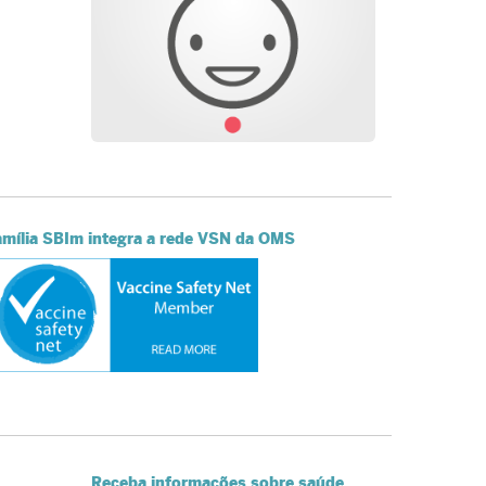
amília SBIm integra a rede VSN da OMS
Receba informações sobre saúde